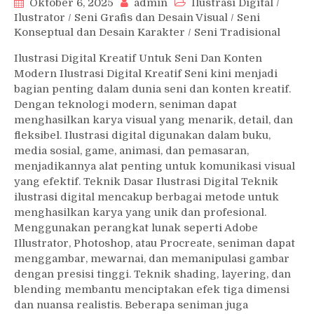
Oktober 6, 2025
admin
Ilustrasi Digital
/
Ilustrator
/
Seni Grafis dan Desain Visual
/
Seni
Konseptual dan Desain Karakter
/
Seni Tradisional
Ilustrasi Digital Kreatif Untuk Seni Dan Konten
Modern Ilustrasi Digital Kreatif Seni kini menjadi
bagian penting dalam dunia seni dan konten kreatif.
Dengan teknologi modern, seniman dapat
menghasilkan karya visual yang menarik, detail, dan
fleksibel. Ilustrasi digital digunakan dalam buku,
media sosial, game, animasi, dan pemasaran,
menjadikannya alat penting untuk komunikasi visual
yang efektif. Teknik Dasar Ilustrasi Digital Teknik
ilustrasi digital mencakup berbagai metode untuk
menghasilkan karya yang unik dan profesional.
Menggunakan perangkat lunak seperti Adobe
Illustrator, Photoshop, atau Procreate, seniman dapat
menggambar, mewarnai, dan memanipulasi gambar
dengan presisi tinggi. Teknik shading, layering, dan
blending membantu menciptakan efek tiga dimensi
dan nuansa realistis. Beberapa seniman juga