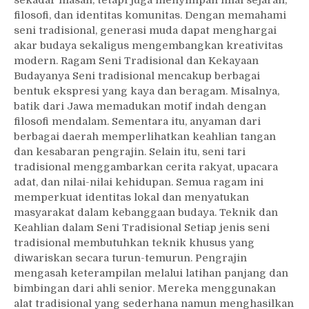
sekadar hiasan, tetapi juga menyimpan nilai sejarah,
filosofi, dan identitas komunitas. Dengan memahami
seni tradisional, generasi muda dapat menghargai
akar budaya sekaligus mengembangkan kreativitas
modern. Ragam Seni Tradisional dan Kekayaan
Budayanya Seni tradisional mencakup berbagai
bentuk ekspresi yang kaya dan beragam. Misalnya,
batik dari Jawa memadukan motif indah dengan
filosofi mendalam. Sementara itu, anyaman dari
berbagai daerah memperlihatkan keahlian tangan
dan kesabaran pengrajin. Selain itu, seni tari
tradisional menggambarkan cerita rakyat, upacara
adat, dan nilai-nilai kehidupan. Semua ragam ini
memperkuat identitas lokal dan menyatukan
masyarakat dalam kebanggaan budaya. Teknik dan
Keahlian dalam Seni Tradisional Setiap jenis seni
tradisional membutuhkan teknik khusus yang
diwariskan secara turun-temurun. Pengrajin
mengasah keterampilan melalui latihan panjang dan
bimbingan dari ahli senior. Mereka menggunakan
alat tradisional yang sederhana namun menghasilkan