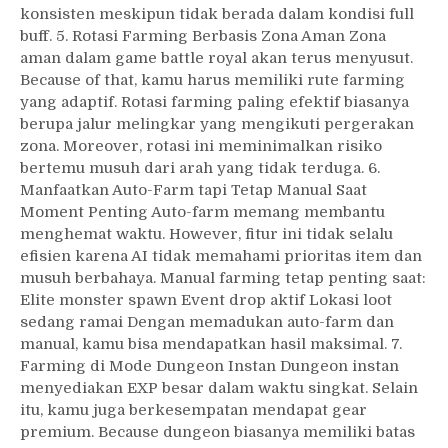
konsisten meskipun tidak berada dalam kondisi full
buff. 5. Rotasi Farming Berbasis Zona Aman Zona
aman dalam game battle royal akan terus menyusut.
Because of that, kamu harus memiliki rute farming
yang adaptif. Rotasi farming paling efektif biasanya
berupa jalur melingkar yang mengikuti pergerakan
zona. Moreover, rotasi ini meminimalkan risiko
bertemu musuh dari arah yang tidak terduga. 6.
Manfaatkan Auto-Farm tapi Tetap Manual Saat
Moment Penting Auto-farm memang membantu
menghemat waktu. However, fitur ini tidak selalu
efisien karena AI tidak memahami prioritas item dan
musuh berbahaya. Manual farming tetap penting saat:
Elite monster spawn Event drop aktif Lokasi loot
sedang ramai Dengan memadukan auto-farm dan
manual, kamu bisa mendapatkan hasil maksimal. 7.
Farming di Mode Dungeon Instan Dungeon instan
menyediakan EXP besar dalam waktu singkat. Selain
itu, kamu juga berkesempatan mendapat gear
premium. Because dungeon biasanya memiliki batas