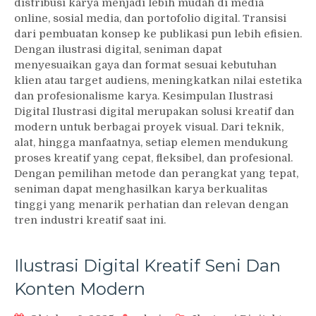
distribusi karya menjadi lebih mudah di media
online, sosial media, dan portofolio digital. Transisi
dari pembuatan konsep ke publikasi pun lebih efisien.
Dengan ilustrasi digital, seniman dapat
menyesuaikan gaya dan format sesuai kebutuhan
klien atau target audiens, meningkatkan nilai estetika
dan profesionalisme karya. Kesimpulan Ilustrasi
Digital Ilustrasi digital merupakan solusi kreatif dan
modern untuk berbagai proyek visual. Dari teknik,
alat, hingga manfaatnya, setiap elemen mendukung
proses kreatif yang cepat, fleksibel, dan profesional.
Dengan pemilihan metode dan perangkat yang tepat,
seniman dapat menghasilkan karya berkualitas
tinggi yang menarik perhatian dan relevan dengan
tren industri kreatif saat ini.
Ilustrasi Digital Kreatif Seni Dan
Konten Modern