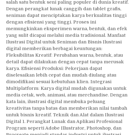
salah satu bentuk seni paling populer di dunia kreatif.
Dengan perangkat lunak canggih dan tablet grafis,
seniman dapat menciptakan karya berkualitas tinggi
dengan efisiensi yang tinggi. Proses ini
memungkinkan eksperimen warna, bentuk, dan efek
yang sulit dicapai melalui media tradisional. Manfaat
Ilustrasi Digital untuk Seniman dan Bisnis Ilustrasi
digital memberikan berbagai keuntungan:
Fleksibilitas Kreatif: Perubahan warna, bentuk, atau
detail dapat dilakukan dengan cepat tanpa merusak
karya. Efisiensi Produksi: Pekerjaan dapat
diselesaikan lebih cepat dan mudah diulang atau
dimodifikasi sesuai kebutuhan klien. Integrasi
Multiplatform: Karya digital mudah digunakan untuk
media cetak, web, animasi, atau merchandise. Dengan
kata lain, ilustrasi digital membuka peluang
kreativitas tanpa batas dan memberikan nilai tambah
untuk bisnis kreatif. Teknik dan Alat dalam Ilustrasi
Digital 1. Perangkat Lunak dan Aplikasi Profesional
Program seperti Adobe Illustrator, Photoshop, dan
Procreate menjadi standar industri untuk ilustrasi