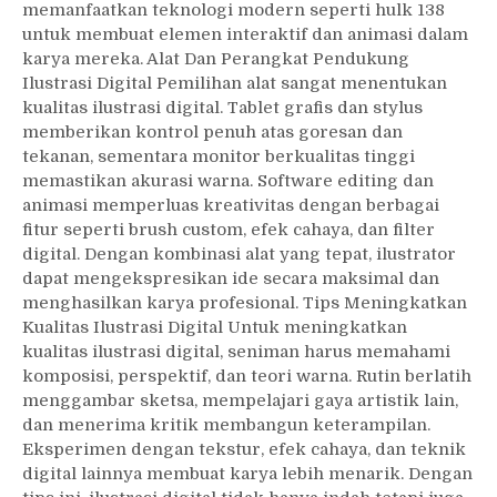
memanfaatkan teknologi modern seperti hulk 138
untuk membuat elemen interaktif dan animasi dalam
karya mereka. Alat Dan Perangkat Pendukung
Ilustrasi Digital Pemilihan alat sangat menentukan
kualitas ilustrasi digital. Tablet grafis dan stylus
memberikan kontrol penuh atas goresan dan
tekanan, sementara monitor berkualitas tinggi
memastikan akurasi warna. Software editing dan
animasi memperluas kreativitas dengan berbagai
fitur seperti brush custom, efek cahaya, dan filter
digital. Dengan kombinasi alat yang tepat, ilustrator
dapat mengekspresikan ide secara maksimal dan
menghasilkan karya profesional. Tips Meningkatkan
Kualitas Ilustrasi Digital Untuk meningkatkan
kualitas ilustrasi digital, seniman harus memahami
komposisi, perspektif, dan teori warna. Rutin berlatih
menggambar sketsa, mempelajari gaya artistik lain,
dan menerima kritik membangun keterampilan.
Eksperimen dengan tekstur, efek cahaya, dan teknik
digital lainnya membuat karya lebih menarik. Dengan