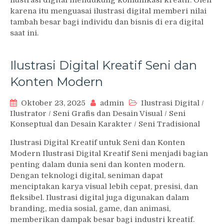
karena itu menguasai ilustrasi digital memberi nilai
tambah besar bagi individu dan bisnis di era digital
saat ini.
Ilustrasi Digital Kreatif Seni dan
Konten Modern
Oktober 23, 2025
admin
Ilustrasi Digital
/
Ilustrator
/
Seni Grafis dan Desain Visual
/
Seni
Konseptual dan Desain Karakter
/
Seni Tradisional
Ilustrasi Digital Kreatif untuk Seni dan Konten
Modern Ilustrasi Digital Kreatif Seni menjadi bagian
penting dalam dunia seni dan konten modern.
Dengan teknologi digital, seniman dapat
menciptakan karya visual lebih cepat, presisi, dan
fleksibel. Ilustrasi digital juga digunakan dalam
branding, media sosial, game, dan animasi,
memberikan dampak besar bagi industri kreatif.