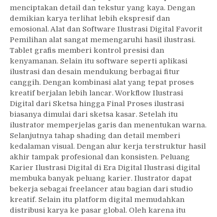
menciptakan detail dan tekstur yang kaya. Dengan
demikian karya terlihat lebih ekspresif dan
emosional. Alat dan Software Ilustrasi Digital Favorit
Pemilihan alat sangat memengaruhi hasil ilustrasi.
Tablet grafis memberi kontrol presisi dan
kenyamanan. Selain itu software seperti aplikasi
ilustrasi dan desain mendukung berbagai fitur
canggih. Dengan kombinasi alat yang tepat proses
kreatif berjalan lebih lancar. Workflow Ilustrasi
Digital dari Sketsa hingga Final Proses ilustrasi
biasanya dimulai dari sketsa kasar. Setelah itu
ilustrator memperjelas garis dan menentukan warna.
Selanjutnya tahap shading dan detail memberi
kedalaman visual. Dengan alur kerja terstruktur hasil
akhir tampak profesional dan konsisten. Peluang
Karier Ilustrasi Digital di Era Digital Ilustrasi digital
membuka banyak peluang karier. Ilustrator dapat
bekerja sebagai freelancer atau bagian dari studio
kreatif. Selain itu platform digital memudahkan
distribusi karya ke pasar global. Oleh karena itu